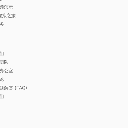
频演示
 虚拟之旅
务
们
团队
办公室
论
解答 (FAQ)
们