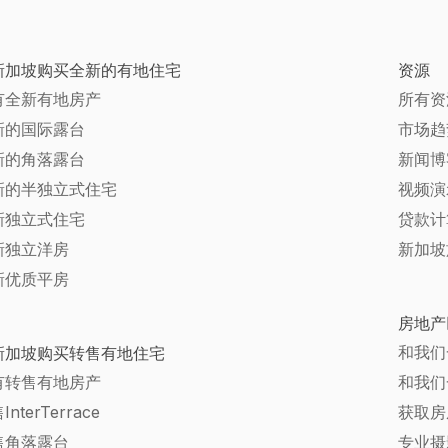
新加坡购买全新的有地住宅
资源
有全新有地房产
所有资
新的国际露台
市场趋
新的角落露台
新闻博
新的半独立式住宅
视频演
新独立式住宅
贷款计
新独立洋房
新加坡
新优质平房
房地产
和我们
新加坡购买转售有地住宅
有转售有地房产
和我们
InterTerrace
获取房
售角落露台
专业摄