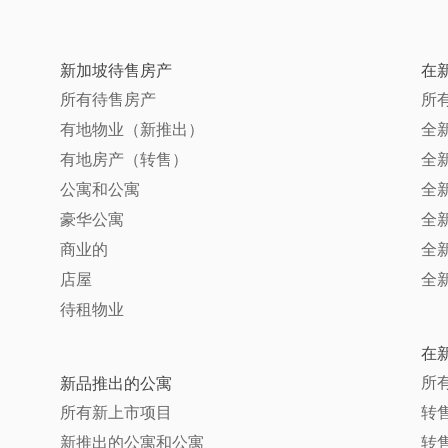
新加坡待售房产
在
所有待售房产
所
有地物业（新推出）
全
有地房产（转售）
全
公寓和公寓
全
豪华公寓
全
商业的
全
店屋
全
待租物业
在
所
新品推出的公寓
所有新上市项目
转售
新推出的公寓和公寓
转