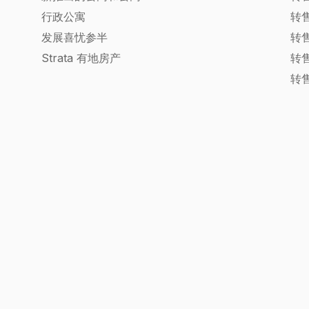
行政公寓
转
发展喜忧参半
转
Strata 有地房产
转
转