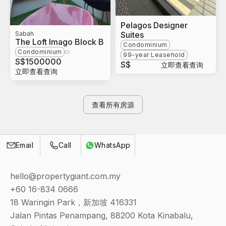
Pelagos Designer
Sabah
Suites
The Loft Imago Block B
Condominium
Condominium
99-year Leasehold
S$
1500000
S$
立即查看查询
立即查看查询
查看所有房源
Call
Email
WhatsApp
hello@propertygiant.com.my
+60 16-834 0666
18 Waringin Park，新加坡 416331
Jalan Pintas Penampang, 88200 Kota Kinabalu,