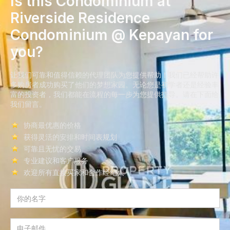
Is this Condominium at
Riverside Residence
Condominium @ Kepayan for
you?
让我们可靠和值得信赖的代理团队为您提供帮助！我们已经帮助许
多购房者成功购买了他们的梦想家园。无论您是初学者还是经验丰
富的投资者，我们都能在流程的每一步为您提供指导。请在下面给
我们留言。
协商最优惠的价格
获得灵活的安排和时间表规划
可靠且无忧的交易
专业建议和客户服务
欢迎所有直接买家和合作经纪人