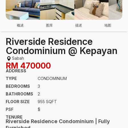
概述
图库
描述
地图
Riverside Residence
Condominium @ Kepayan
Sabah
RM
470000
ADDRESS
TYPE
CONDOMINIUM
BEDROOMS
3
BATHROOMS
2
FLOOR SIZE
955 SQFT
PSF
$
TENURE
Riverside Residence Condominium | Fully
Furnished